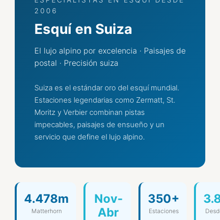
2006
Esquí en Suiza
El lujo alpino por excelencia · Paisajes de
postal · Precisión suiza
Suiza es el estándar oro del esquí mundial.
Estaciones legendarias como Zermatt, St.
Moritz y Verbier combinan pistas
impecables, paisajes de ensueño y un
servicio que define el lujo alpino.
4.478m
Nov-
350+
3.
Abr
Matterhorn
Estaciones
Desde