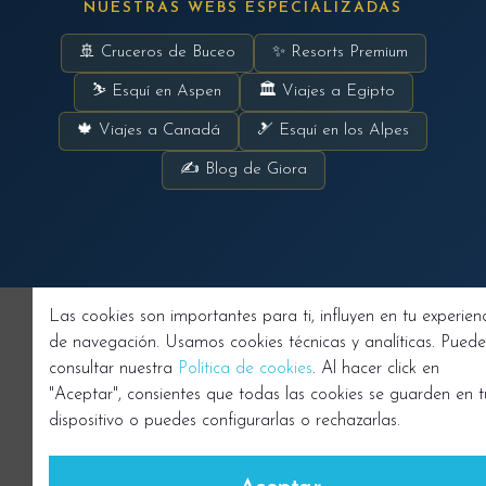
NUESTRAS WEBS ESPECIALIZADAS
🚢 Cruceros de Buceo
✨ Resorts Premium
⛷ Esquí en Aspen
🏛 Viajes a Egipto
🍁 Viajes a Canadá
🎿 Esquí en los Alpes
✍ Blog de Giora
Las cookies son importantes para ti, influyen en tu experien
de navegación. Usamos cookies técnicas y analíticas. Puede
consultar nuestra
Política de cookies
. Al hacer click en
"Aceptar", consientes que todas las cookies se guarden en t
dispositivo o puedes configurarlas o rechazarlas.