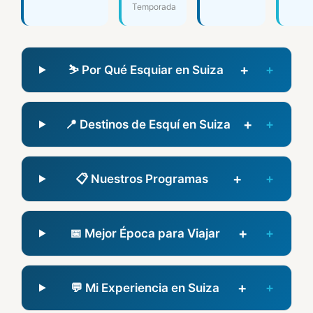
Temporada
+
⛷️ Por Qué Esquiar en Suiza
+
📍 Destinos de Esquí en Suiza
+
📋 Nuestros Programas
+
📅 Mejor Época para Viajar
+
💬 Mi Experiencia en Suiza