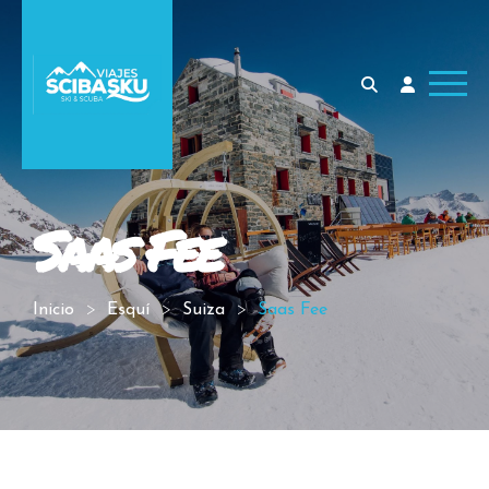
Saas Fee
Inicio
Esquí
Suiza
Saas Fee