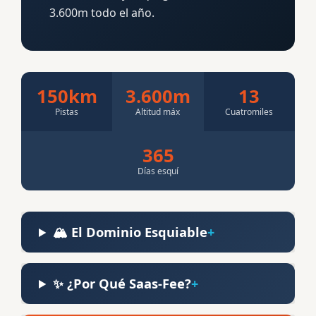
3.600m todo el año.
150km
3.600m
13
Pistas
Altitud máx
Cuatromiles
365
Días esquí
🏔️ El Dominio Esquiable
✨ ¿Por Qué Saas-Fee?