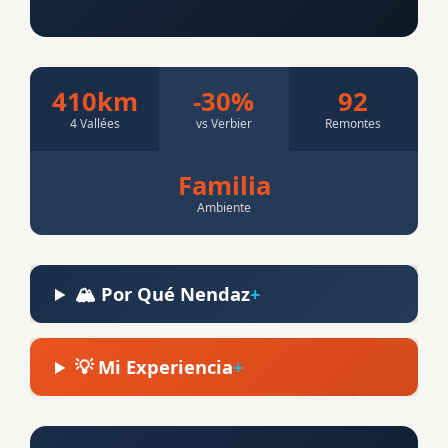
410km
-30%
92
4 Vallées
vs Verbier
Remontes
Familia
Ambiente
🏔️ Por Qué Nendaz
💡 Mi Experiencia