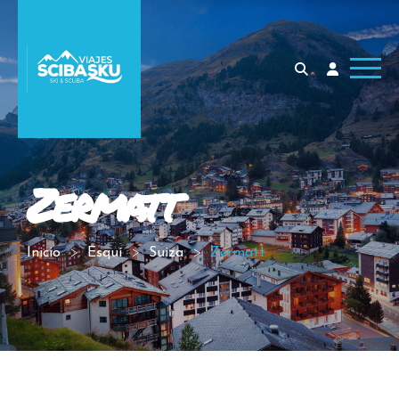
Zermatt
Inicio
Esquí
Suiza
Zermatt