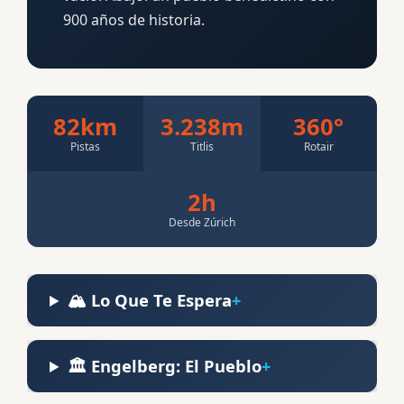
900 años de historia.
82km
3.238m
360°
Pistas
Titlis
Rotair
2h
Desde Zúrich
🏔️ Lo Que Te Espera
🏛️ Engelberg: El Pueblo