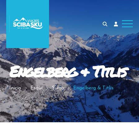
Engelberg & Titlis
Inicio
Esquí
Suiza
Engelberg & Titlis