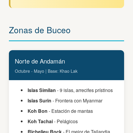
Zonas de Buceo
Norte de Andamán
Octubre - Mayo | Base: Khao Lak
Islas Similan
- 9 islas, arrecifes prístinos
Islas Surin
- Frontera con Myanmar
Koh Bon
- Estación de mantas
Koh Tachai
- Pelágicos
Richelieu Rock
- El mejor de Tailandia