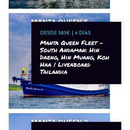
DESDE 585€ | 4 DÍAS
Manta Queen Fleet -
South Andaman: Hin
Daeng, Hin Muang, Koh
Haa | Liveaboard
Tailandia