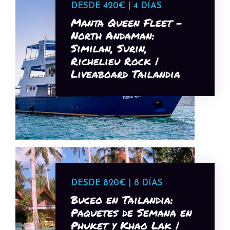
DESDE 420€ | 4 DÍAS
Manta Queen Fleet -
North Andaman:
Similan, Surin,
Richelieu Rock |
Liveaboard Tailandia
DESDE 820€ | 8 DÍAS
Buceo en Tailandia:
Paquetes de Semana en
Phuket y Khao Lak |