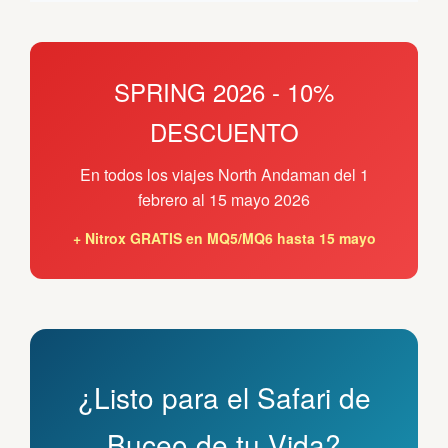
SPRING 2026 - 10%
DESCUENTO
En todos los viajes North Andaman del 1
febrero al 15 mayo 2026
+ Nitrox GRATIS en MQ5/MQ6 hasta 15 mayo
¿Listo para el Safari de
Buceo de tu Vida?