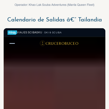
Operador: Khao Lak Scuba Adventures (Manta Queen Fleet)
Calendario de Salidas â€” Tailandia