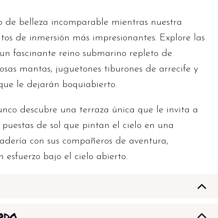
 de belleza incomparable mientras nuestra
ntos de inmersión más impresionantes. Explore las
 un fascinante reino submarino repleto de
sas mantas, juguetones tiburones de arrecife y
que le dejarán boquiabierto.
Junco descubre una terraza única que le invita a
 puestas de sol que pintan el cielo en una
aradería con sus compañeros de aventura,
in esfuerzo bajo el cielo abierto.
ón informativa y cena.
ORDO