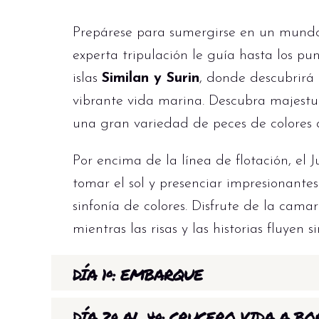
Prepárese para sumergirse en un mundo
experta tripulación le guía hasta los pu
islas
Similan y Surin
, donde descubrirá
vibrante vida marina. Descubra majestuo
una gran variedad de peces de colores 
Por encima de la línea de flotación, el 
tomar el sol y presenciar impresionantes
sinfonía de colores. Disfrute de la cam
mientras las risas y las historias fluyen s
DÍA 1º: EMBARQUE
Embarque a las 19.00 h seguido de sesi
DÍA 2º AL 4º: CRUCERO VIDA A B