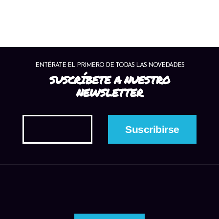
Viajes Scibasku - CICMA 2283 | Barco: Manta Queen 1
Condiciones tranquilas, máx 25m.
Saber nadar. Chalecos
Snorkelers:
disponibles. Supervisión del crew.
ENTÉRATE EL PRIMERO DE TODAS LAS NOVEDADES
SUSCRÍBETE A NUESTRO
NEWSLETTER