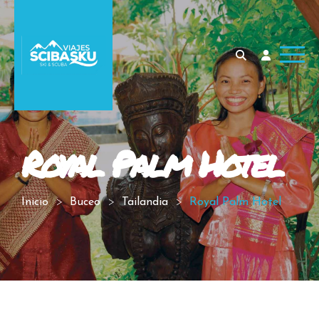
Royal Palm Hotel
Inicio
Buceo
Tailandia
Royal Palm Hotel