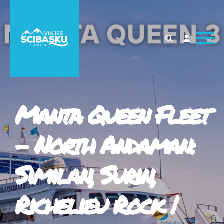
Manta Queen Fleet
- North Andaman:
Similan, Surin,
Richelieu Rock |