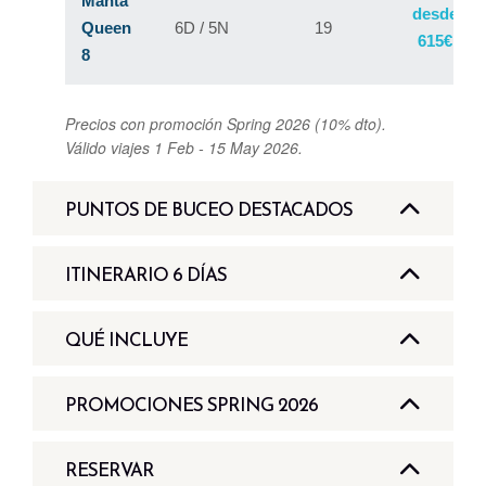
Manta
desde
Queen
6D / 5N
19
615€
8
Precios con promoción Spring 2026 (10% dto).
Válido viajes 1 Feb - 15 May 2026.
PUNTOS DE BUCEO DESTACADOS
Los Mejores Puntos de
ITINERARIO 6 DÍAS
Buceo
Itinerario Típico - 6 Días / 5
QUÉ INCLUYE
Noches
¿Qué Incluye el Safari?
PROMOCIONES SPRING 2026
Richelieu Rock - TOP 10
Ofertas Spring 2026
MUNDIAL
Islas Similan
1-2
RESERVAR
Incluido