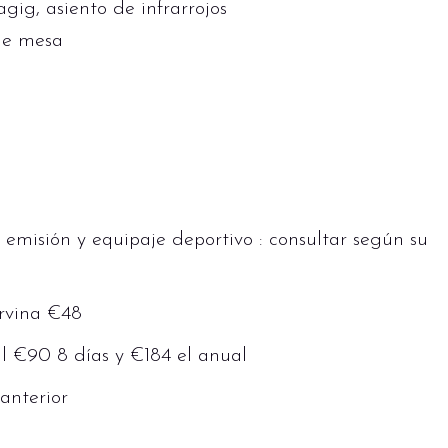
ig, asiento de infrarrojos
 de mesa
a
s emisión y equipaje deportivo : consultar según su
rvina €48
l €90 8 días y €184 el anual
anterior