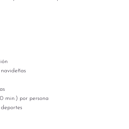
ción
s navideñas
as
50 min.) por persona
 deportes