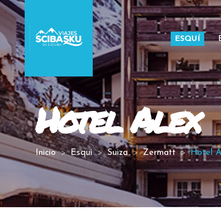
ESQUÍ
Hotel Alex
Inicio
Esquí
Suiza
Zermatt
Hotel A