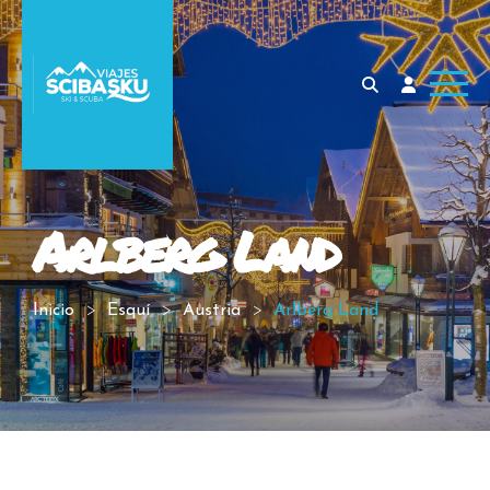
Arlberg Land
Inicio
Esquí
Austria
Arlberg Land