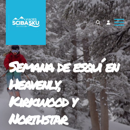
Semana de esquí en
Heavenly,
Kirkwood y
Northstar