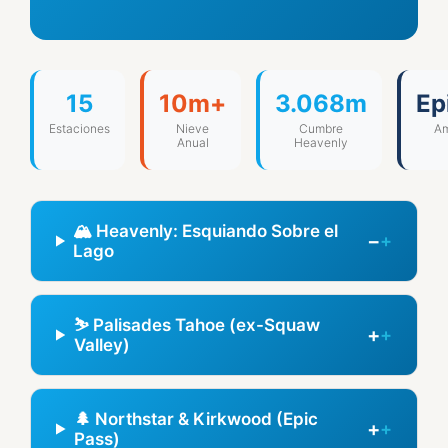
15
10m+
3.068m
Ep
Estaciones
Nieve
Cumbre
Am
Anual
Heavenly
🏔️ Heavenly: Esquiando Sobre el
−
Lago
⛷️ Palisades Tahoe (ex-Squaw
+
Valley)
🌲 Northstar & Kirkwood (Epic
+
Pass)