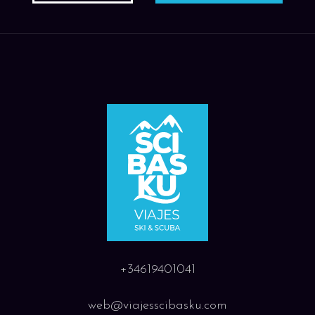
+34619401041
web@viajesscibasku.com