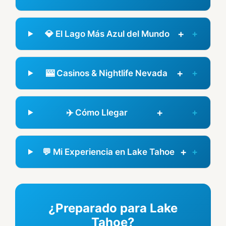
+
💎 El Lago Más Azul del Mundo
+
🎰 Casinos & Nightlife Nevada
+
✈️ Cómo Llegar
+
💬 Mi Experiencia en Lake Tahoe
¿Preparado para Lake
Tahoe?