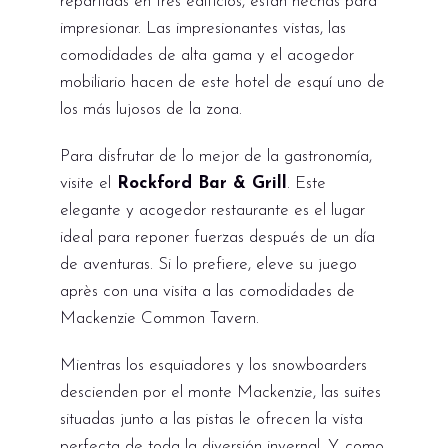
repartidas en tres edificios, están hechas para
impresionar. Las impresionantes vistas, las
comodidades de alta gama y el acogedor
mobiliario hacen de este hotel de esquí uno de
los más lujosos de la zona.
Para disfrutar de lo mejor de la gastronomía,
visite el
Rockford Bar & Grill
. Este
elegante y acogedor restaurante es el lugar
ideal para reponer fuerzas después de un día
de aventuras. Si lo prefiere, eleve su juego
après con una visita a las comodidades de
Mackenzie Common Tavern.
Mientras los esquiadores y los snowboarders
descienden por el monte Mackenzie, las suites
situadas junto a las pistas le ofrecen la vista
perfecta de toda la diversión invernal. Y, como