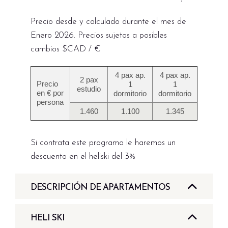
Precio desde y calculado durante el mes de
Enero 2026. Precios sujetos a posibles
cambios $CAD / €
4 pax ap.
4 pax ap.
2 pax
Precio
1
1
estudio
en € por
dormitorio
dormitorio
persona
1.460
1.100
1.345
Si contrata este programa le haremos un
descuento en el heliski del 3%
DESCRIPCIÓN DE APARTAMENTOS
El estudio: Este tipo de habitación oscila entre
HELI SKI
los 475 y los 532 pies cuadrados e incluye una