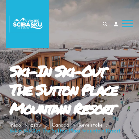
Ski-In Ski-Out
The Sutton Place
Mountain Resort
Inicio
Esquí
Canadá
Revelstoke
Ski-In Ski-Out The Sutton Place Mountain Resort