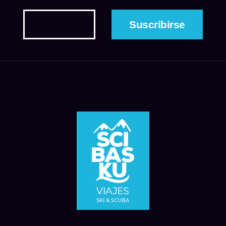
controles de calefacción, TV de pantalla plana
de 42 «y una chimenea de gas.
Para su comodidad, hay una cocina con
electrodomésticos Miele de alta gama,
cafetera, nevera completa, microondas,
hornillo, lavavajillas, hervidor de agua,
tostadora, utensilios de cocina, vajilla,
fregadero y encimeras de granito.
Su elegante baño privado incluye accesorios
Kohler, tocador doble, bañera de hidromasaje
y configuración de ducha, cabezal de ducha
de lluvia, así como albornoz y otras
comodidades. El segundo baño adicional
cuenta con un lavabo y una ducha
independiente.