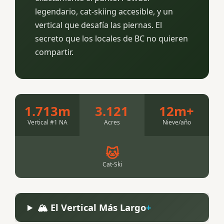
legendario, cat-skiing accesible, y un
vertical que desafía las piernas. El
secreto que los locales de BC no quieren
compartir.
1.713m
3.121
12m+
Vertical #1 NA
Acres
Nieve/año
🐱
Cat-Ski
🏔️ El Vertical Más Largo