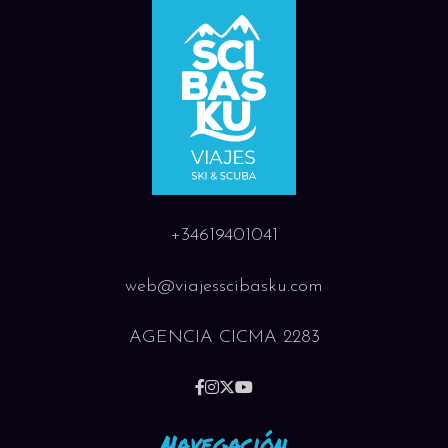
+34619401041
web@viajesscibasku.com
AGENCIA CICMA 2283
Navegación