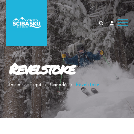
Revelstoke
Inicio
Esquí
Canadá
Revelstoke