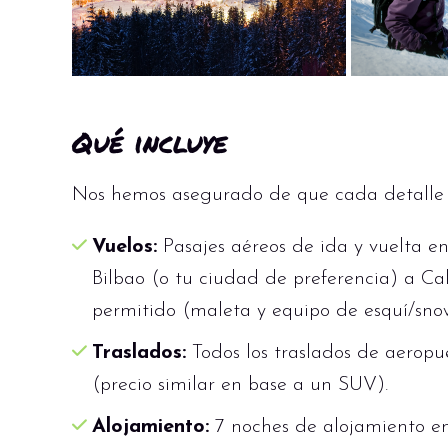
y facilita la transición entre el esquí en p
Recuerdos imborrables y la satisfacc
Recibirás briefings de seguridad det
que conocen cada rincón de este paraíso
Qué incluye
Nos hemos asegurado de que cada detalle es
Vuelos:
Pasajes aéreos de ida y vuelta e
Bilbao (o tu ciudad de preferencia) a Ca
permitido (maleta y equipo de esquí/sno
Traslados:
Todos los traslados de aeropue
(precio similar en base a un SUV).
Alojamiento:
7 noches de alojamiento en