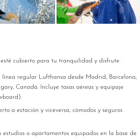
ista y el heliesquí.
ión de una aventura invernal cumplida.
allados y estarás acompañado por guías expertos
 fuera de pista.
té cubierto para tu tranquilidad y disfrute:
n línea regular Lufthansa desde Madrid, Barcelona,
lgary, Canadá. Incluye tasas aéreas y equipaje
wboard).
rto a estación y viceversa, cómodos y seguros
 estudios o apartamentos equipados en la base de