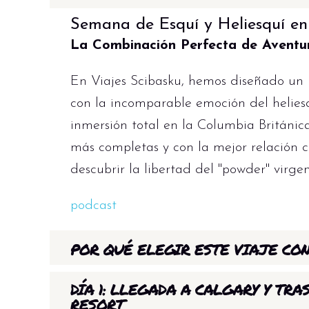
Semana de Esquí y Heliesquí e
La Combinación Perfecta de Aventur
En Viajes Scibasku, hemos diseñado un 
con la incomparable emoción del heliesqu
inmersión total en la Columbia Británica
más completas y con la mejor relación 
descubrir la libertad del "powder" virge
podcast
POR QUÉ ELEGIR ESTE VIAJE CO
Con más de cuatro décadas dedicado al
DÍA 1: LLEGADA A CALGARY Y T
Viajes Scibasku somos
especialistas en
RESORT