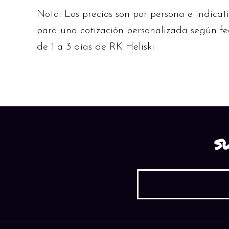
Nota: Los precios son por persona e indicat
para una cotización personalizada según fe
de 1 a 3 días de RK Heliski
S