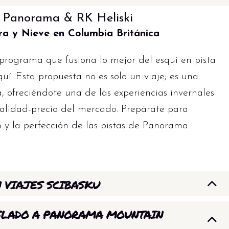
n Panorama & RK Heliski
a y Nieve en Columbia Británica
programa que fusiona lo mejor del esquí en pista
í. Esta propuesta no es solo un viaje; es una
, ofreciéndote una de las experiencias invernales
calidad-precio del mercado. Prepárate para
n y la perfección de las pistas de Panorama.
N VIAJES SCIBASKU
 mundo de los viajes, Giora Gilead Elenberg y
RASLADO A PANORAMA MOUNTAIN
 viajes de esquí
. Este programa a Panorama y