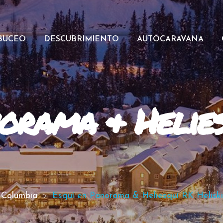
BUCEO
DESCUBRIMIENTO
AUTOCARAVANA
norama & Helie
 Columbia
Esquí en Panorama & Heliesquí RK Heliski