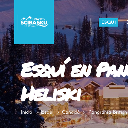
ESQUÍ
Esquí en Pa
Heliski
Inicio
Esquí
Canadá
Panorama British