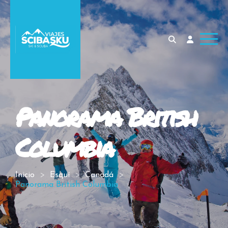
Panorama British
Columbia
Inicio
Esquí
Canadá
Panorama British Columbia