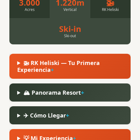
3.000
1.220m
🚁
Acres
Vertical
RK Heliski
Ski-in
Ski-out
🚁 RK Heliski — Tu Primera
Experiencia
🏔️ Panorama Resort
✈️ Cómo Llegar
💡 Mi Experiencia