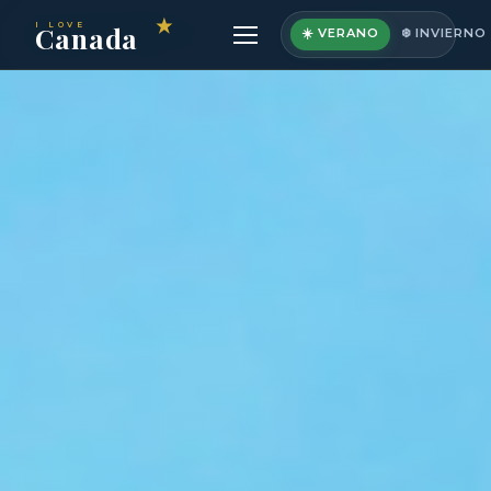
I LOVE
Canada
☀️ VERANO
❄️ INVIERNO