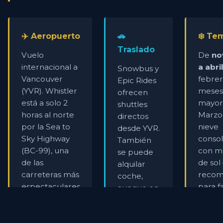
✈️ Aeropuerto
🚗
❄️ Te
Traslado
Vuelo
De
no
internacional a
a abri
Snowbus y
Vancouver
febrer
Epic Rides
(YVR). Whistler
meses
ofrecen
está a solo 2
mayor 
shuttles
horas al norte
Marzo
directos
por la Sea to
nieve
desde YVR.
Sky Highway
consol
También
(BC-99), una
con m
se puede
de las
de sol
alquilar
carreteras más
recom
coche,
espectaculares
para fa
aunque en
del mundo.
temporada
punta los