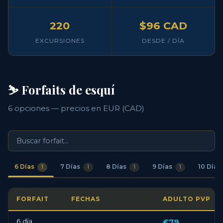
220
$96 CAD
EXCURSIONES
DESDE / DÍA
⛷️ Forfaits de esquí
6 opciones — precios en EUR (CAD)
6 Días
7 Días
8 Días
9 Días
10 Días
1
1
1
1
FORFAIT
FECHAS
ADULTO PVP
6 día
€79