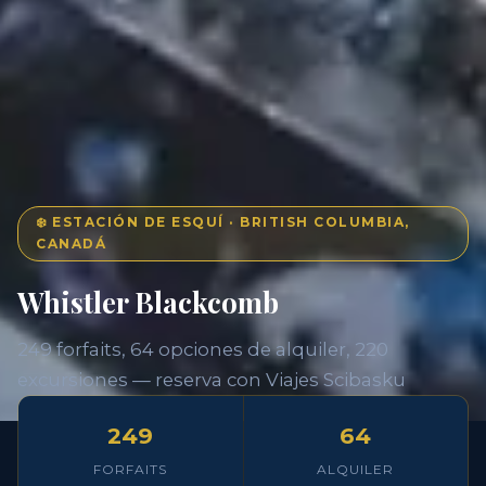
❄️ ESTACIÓN DE ESQUÍ · BRITISH COLUMBIA,
CANADÁ
Whistler Blackcomb
249 forfaits, 64 opciones de alquiler, 220
excursiones — reserva con Viajes Scibasku
249
64
FORFAITS
ALQUILER