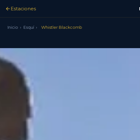
Estaciones
Inicio
›
Esquí
›
Whistler Blackcomb