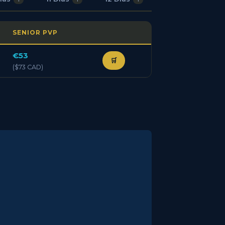
SENIOR PVP
€53
🛒
($73 CAD)