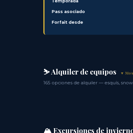
Temporada
Pass asociado
Forfait desde
⛷️ Alquiler de equipos
▼ Mos
165 opciones de alquiler — esquís, sno
🏔️ Excursiones de inviern