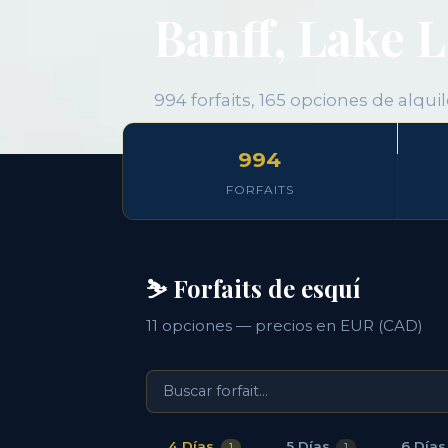
Banff, Lake 
994 forfaits, 165 opciones de alqui
994
FORFAITS
⛷️ Forfaits de esquí
11 opciones — precios en EUR (CAD)
4 Días
5 Días
6 Días
1
1