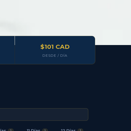
$101 CAD
DESDE / DÍA
ías
11 Días
12 Días
13 Días
1
1
1
1