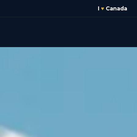
I
♥
Canada