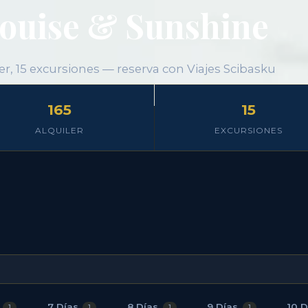
Louise & Sunshine
ler, 15 excursiones — reserva con Viajes Scibasku
165
15
ALQUILER
EXCURSIONES
7 Días
8 Días
9 Días
10 D
1
1
1
1