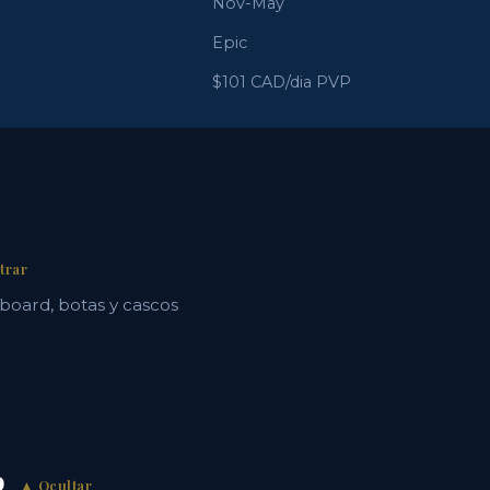
Nov-May
Epic
$101 CAD/dia PVP
trar
wboard, botas y cascos
o
▲ Ocultar