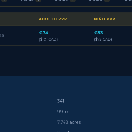
ADULTO PVP
NIÑO PVP
€74
€53
26
($101 CAD)
($73 CAD)
341
991m
7,748 acres