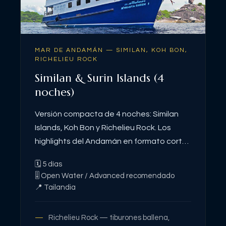
MAR DE ANDAMÁN — SIMILAN, KOH BON,
RICHELIEU ROCK
Similan & Surin Islands (4
noches)
Versión compacta de 4 noches: Similan
Islands, Koh Bon y Richelieu Rock. Los
highlights del Andamán en formato corto
para quien no dispone de una semana
🗓
5
días
completa.
🎚
Open Water / Advanced recomendado
📍
Tailandia
Richelieu Rock — tiburones ballena,