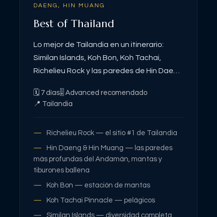
DAENG, HIN MUANG
Best of Thailand
Lo mejor de Tailandia en un itinerario:
Similan Islands, Koh Bon, Koh Tachai,
Richelieu Rock y las paredes de Hin Daeng
y Hin Muang. Norte y sur del Andamán
🗓
7
días
🎚
Advanced recomendado
combinados. La ruta para quien quiere
📍
Tailandia
verlo todo.
Richelieu Rock — el sitio #1 de Tailandia
Hin Daeng & Hin Muang — las paredes
más profundas del Andamán, mantas y
tiburones ballena
Koh Bon — estación de mantas
Koh Tachai Pinnacle — pelágicos
Similan Islands — diversidad completa