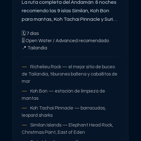
La ruta completa del Andamán: 6 noches
recorriendo las 9 islas Similan, Koh Bon
para mantas, Koh Tachai Pinnacle y Surin
con Richelieu Rock como broche final. El
🗓
7
días
itinerario que no deja nada fuera.
🎚
Open Water / Advanced recomendado
📍
Tailandia
Richelieu Rock — el mejor sitio de buceo
de Tailandia, tiburones ballena y caballitos de
mar
Koh Bon — estación de limpieza de
mantas
Koh Tachai Pinnacle — barracudas,
leopard sharks
Similan Islands — Elephant Head Rock,
Christmas Point, East of Eden