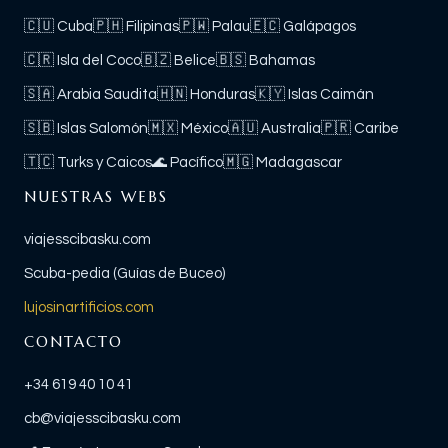
🇨🇺
Cuba
🇵🇭
Filipinas
🇵🇼
Palau
🇪🇨
Galápagos
🇨🇷
Isla del Coco
🇧🇿
Belice
🇧🇸
Bahamas
🇸🇦
Arabia Saudita
🇭🇳
Honduras
🇰🇾
Islas Caimán
🇸🇧
Islas Salomón
🇲🇽
México
🇦🇺
Australia
🇵🇷
Caribe
🇹🇨
Turks y Caicos
🌊
Pacífico
🇲🇬
Madagascar
NUESTRAS WEBS
viajesscibasku.com
Scuba-pedia (Guías de Buceo)
lujosinartificios.com
CONTACTO
+34 619 40 10 41
cb@viajesscibasku.com