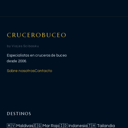
CRUCEROBUCEO
by Viajes Scibasku
Especialistas en cruceros de buceo
desde 2006.
Sobre nosotros
Contacto
DESTINOS
🇲🇻
Maldivas
🇪🇬
Mar Rojo
🇮🇩
Indonesia
🇹🇭
Tailandia