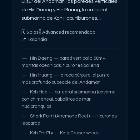
El sur del Andamán: las paredes verticales
de Hin Daeng y Hin Muang, la catedral
submarina de Koh Haa, tiburones
leopardo en Shark Point y el pecio King
🗓
5
días
🎚
Advanced recomendado
Cruiser. Buceo más exigente que Similan,
📍
Tailandia
recompensas a la altura.
Hin Daeng — pared vertical a 60m+,
mantas oceánicas, tiburones ballena
Hin Muang — la roca púrpura, el punto
más profundo buceable del Andamán
Koh Haa — catedral submarina (caverna
con chimenea), caballitos de mar,
nudibranquios
Shark Point (Anemone Reef) — tiburones
leopardo
Koh Phi Phi — King Cruiser wreck