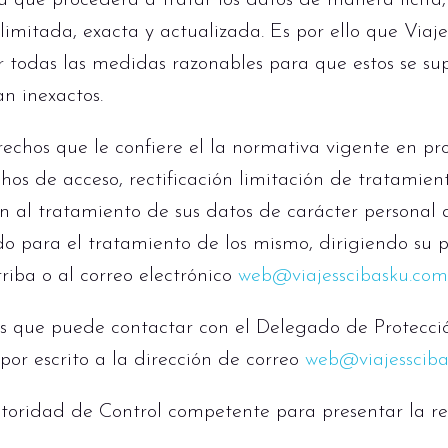
a que procederá a tratar los datos de manera lícita,
limitada, exacta y actualizada. Es por ello que Viaje
todas las medidas razonables para que estos se sup
an inexactos.
echos que le confiere el la normativa vigente en pr
hos de acceso, rectificación limitación de tratamient
ón al tratamiento de sus datos de carácter personal 
o para el tratamiento de los mismo, dirigiendo su pe
riba o al correo electrónico
web@viajesscibasku.com
os que puede contactar con el Delegado de Protecci
por escrito a la dirección de correo
web@viajesscib
Autoridad de Control competente para presentar la 