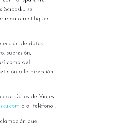
 leal transparente,
s Scibasku se
riman o rectifiquen
otección de datos
o, supresión,
así como del
tición a la dirección
ón de Datos de Viajes
asku.com
o al teléfono .
reclamación que