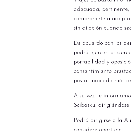
Viajes Scibasku inform
adecuada, pertinente, 
compromete a adoptar 
sin dilación cuando se
De acuerdo con los der
podrá ejercer los derec
portabilidad y oposici
consentimiento prestad
postal indicada más ar
A su vez, le informam
Scibasku, dirigiéndose 
Podrá dirigirse a la 
considere oportuna.