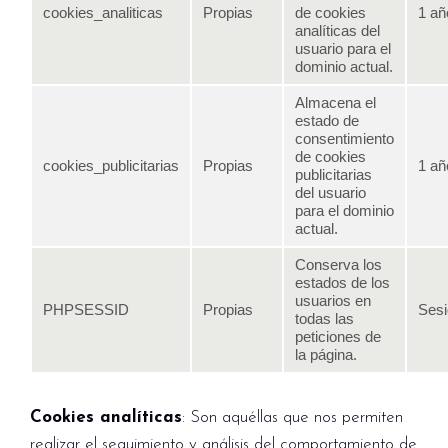
cookies_analiticas
Propias
de cookies
1 añ
analíticas del
usuario para el
dominio actual.
Almacena el
estado de
consentimiento
de cookies
cookies_publicitarias
Propias
1 añ
publicitarias
del usuario
para el dominio
actual.
Conserva los
estados de los
usuarios en
PHPSESSID
Propias
Sesi
todas las
peticiones de
la página.
Cookies analíticas
: Son aquéllas que nos permiten
realizar el seguimiento y análisis del comportamiento de