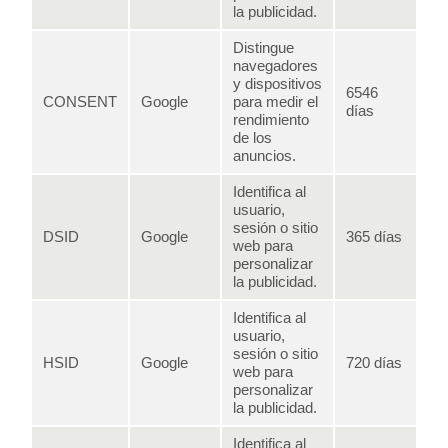
la publicidad.
Distingue
navegadores
y dispositivos
6546
CONSENT
Google
para medir el
días
rendimiento
de los
anuncios.
Identifica al
usuario,
sesión o sitio
DSID
Google
365 días
web para
personalizar
la publicidad.
Identifica al
usuario,
sesión o sitio
HSID
Google
720 días
web para
personalizar
la publicidad.
Identifica al