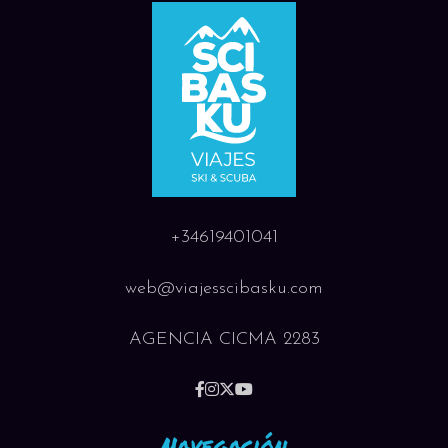
+34619401041
web@viajesscibasku.com
AGENCIA CICMA 2283
Navegación