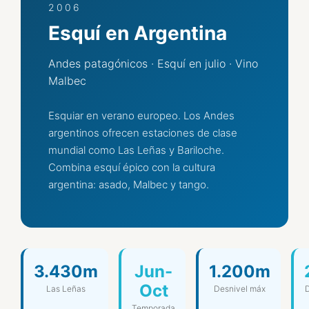
2006
Esquí en Argentina
Andes patagónicos · Esquí en julio · Vino
Malbec
Esquiar en verano europeo. Los Andes
argentinos ofrecen estaciones de clase
mundial como Las Leñas y Bariloche.
Combina esquí épico con la cultura
argentina: asado, Malbec y tango.
3.430m
Jun-
1.200m
Oct
Las Leñas
Desnivel máx
D
Temporada