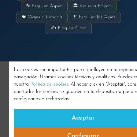
⛷ Esquí en Aspen
🏛 Viajes a Egipto
🍁 Viajes a Canadá
🎿 Esquí en los Alpes
✍ Blog de Giora
Las cookies son importantes para ti, influyen en tu experien
navegación. Usamos cookies técnicas y analíticas. Puedes c
nuestra
Política de cookies
. Al hacer click en "Aceptar", cons
que todas las cookies se guarden en tu dispositivo o puede
configurarlas o rechazarlas.
Aceptar
Configurar