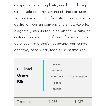
de spa de la quinta planta, con baño de vapor,
sauna, sala de fitness y una piscina con unas
vistas impresionantes. Disfrute de experiencias
gastronómicas sin convencionalismos. Abierta,
elegante y con un toque de diseño, la zona de
restauración del Hotel Grauer Bär es un lugar
de encuentro especial: desayuno, bar lounge,
aperitivo, cena y bar, todo en el mismo sitio.
20.11 al
Hotel
20.12.24, 06
Grauer
al 31.01.25 y
01.02 al 09.03.25
Bär
10.03 al
18.04.25
7 noches
1.256
1.337