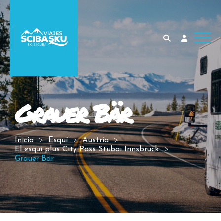
Grauer Bär
Inicio
Esquí
Austria
El esquí plus City Pass Stubai Innsbruck
Grauer Bär