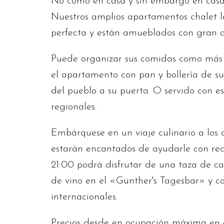
No como en casa y sin embargo en cas
Nuestros amplios apartamentos chalet l
perfecta y están amueblados con gran at
Puede organizar sus comidas como más 
el apartamento con pan y bollería de su 
del pueblo a su puerta. O servido con e
regionales.
Embárquese en un viaje culinario a los d
estarán encantados de ayudarle con re
21:00 podrá disfrutar de una taza de ca
de vino en el «Günther's Tagesbar» y co
internacionales.
Precios desde en ocupación máxima en