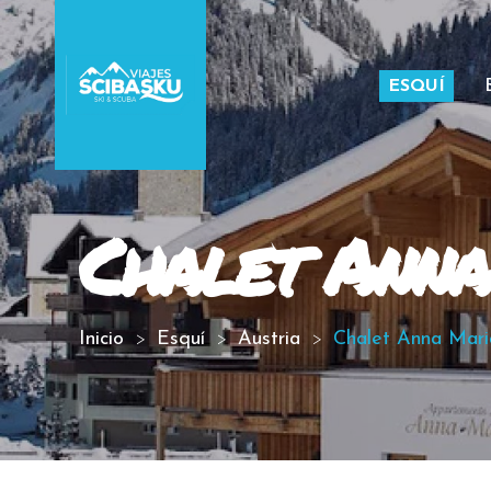
ESQUÍ
Chalet Anna
Inicio
Esquí
Austria
Chalet Anna Mari