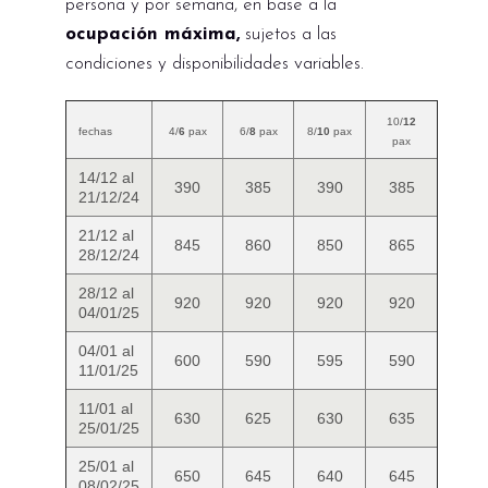
persona y por semana, en base a la
ocupación máxima,
sujetos a las
condiciones y disponibilidades variables.
10/
12
fechas
4/
6
pax
6/
8
pax
8/
10
pax
pax
14/12 al
390
385
390
385
21/12/24
21/12 al
845
860
850
865
28/12/24
28/12 al
920
920
920
920
04/01/25
04/01 al
600
590
595
590
11/01/25
11/01 al
630
625
630
635
25/01/25
25/01 al
650
645
640
645
08/02/25