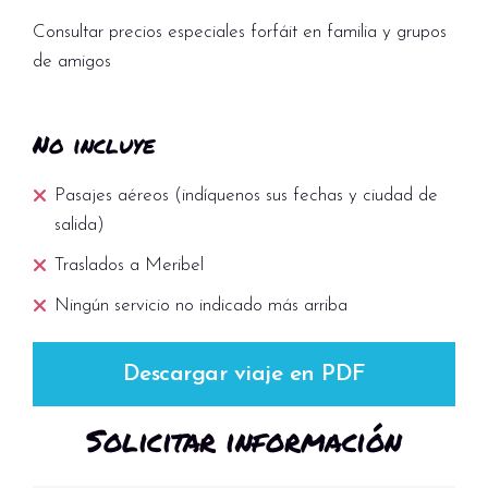
lavavajillas [excepto los estudios para 3
Consultar precios especiales forfáit en familia y grupos
personas],), salón, cuarto de baño con WC.
de amigos
Todos los alojamientos tienen un balcón donde
podrá disfrutar de las maravillosas vistas.
Dispone de televisión en todos los
No incluye
alojamientos.
Pasajes aéreos (indíquenos sus fechas y ciudad de
Estudio en planta baja para 3
salida)
personas (aprox. 18m²)
Traslados a Meribel
Salón con cama nido para 2 personas + 1
Ningún servicio no indicado más arriba
cama individual
Cocina americana (placa eléctrica,
lavavajillas)
Descargar viaje en PDF
Cuarto de baño con aseo
Solicitar información