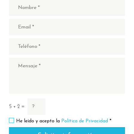
Estudio para 4 personas (aprox. 27m²)
- Balcón o planta baja
Salón divisible por tabiques con 4 camas
individuales.
Kitchenette (placas eléctricas, horno o
microondas / grill, lavavajillas)
Cuarto de baño
Aseo separado
Apartamento de 1 habitación para 4/5
personas (aprox. 30m²) - planta baja o
balcón
5 + 2 =
Salón con 2 camas individuales
He leído y acepto la
Política de Privacidad
*
desplegables + 1 cama individual