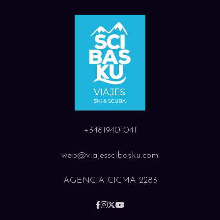
Dormitorio con 2 camas individuales o
literas
Kitchenette (frigorífico, placa eléctrica,
horno o microondas / grill, lavavajillas)
Cuarto de baño y WC separado
Apartamento entresuelo de 1
dormitorio para 6 personas (aprox.
40m²) - Balcón
Salón (divisible) con 2 camas individuales
+34619401041
Dormitorio con 2 camas individuales
Altillo con literas
web@viajesscibasku.com
Kitchenette (frigorífico, placa eléctrica,
horno o microondas / grill, lavavajillas)
AGENCIA CICMA 2283
Cuarto de baño y WC separado
Cuarto de ducha con aseo en el entresuelo