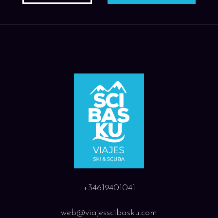
+34619401041
web@viajesscibasku.com