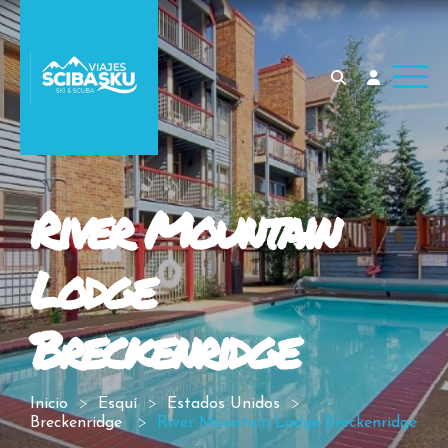
River Mountain
Lodge
Breckenridge
Inicio
Esquí
Estados Unidos
Breckenridge
River Mountain Lodge Breckenridge