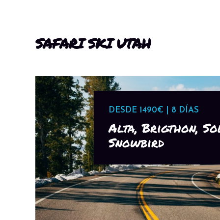
SAFARI SKI UTAH
DESDE 1490€ | 8 DÍAS
Alta, Brigthon, So
Snowbird