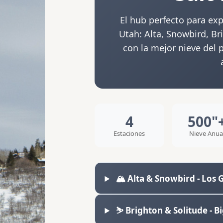
El hub perfecto para exp
Utah: Alta, Snowbird, B
con la mejor nieve del
4
500"
Estaciones
Nieve Anua
🏔️ Alta & Snowbird - Los
⛷️ Brighton & Solitude -