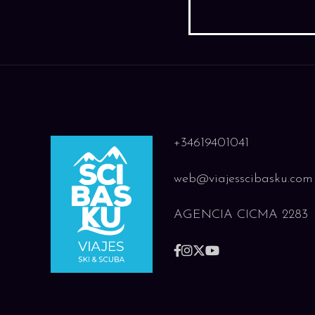
+34619401041
web@viajesscibasku.com
AGENCIA CICMA 2283