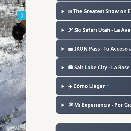
❄️ The Greatest Snow on E
🎿 Ski Safari Utah - La Av
🎫 IKON Pass - Tu Acceso 
🏨 Salt Lake City - La Base
✈️ Cómo Llegar
💭 Mi Experiencia - Por Gi