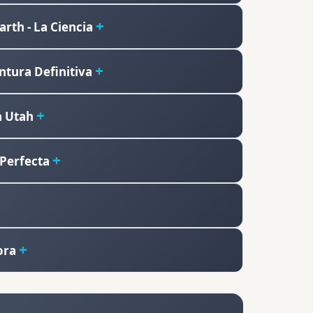
arth - La Ciencia
entura Definitiva
a Utah
 Perfecta
ora