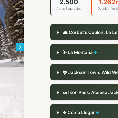
2.500
1.262
Acres Esquiables
Desnivel Verti
🏔️ Corbet's Couloir: La 
⛷️ La Montaña
🦌 Jackson Town: Wild We
🎫 Ikon Pass: Acceso Jac
✈️ Cómo Llegar