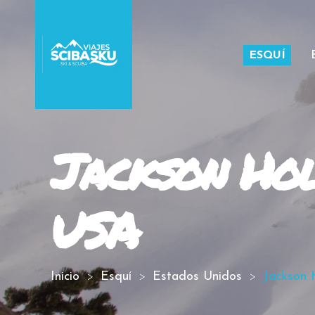
ESQUÍ
Jackson Hole
USA
Inicio
Esquí
Estados Unidos
Jackson 