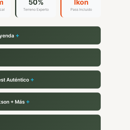
m
50%
Ikon
cal
Terreno Experto
Pass Incluido
Leyenda
st Auténtico
kson + Más