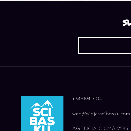
S
+34619401041
web@viajesscibasku.com
AGENCIA CICMA 2283