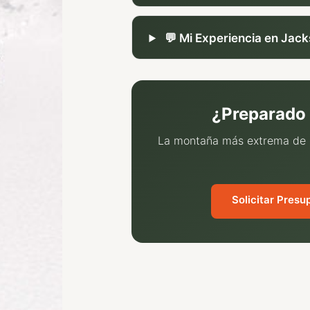
💬 Mi Experiencia en Jac
¿Preparado 
La montaña más extrema de U
Solicitar Presu