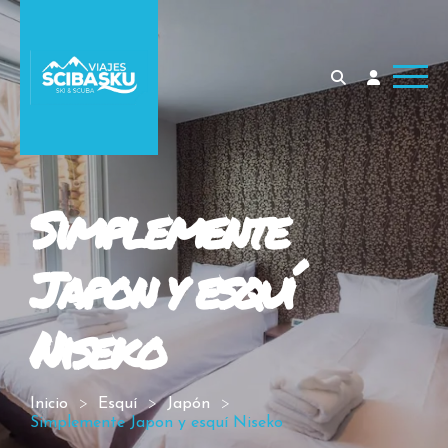
Simplemente
Japon y esquí
Niseko
Inicio
Esquí
Japón
Simplemente Japon y esquí Niseko