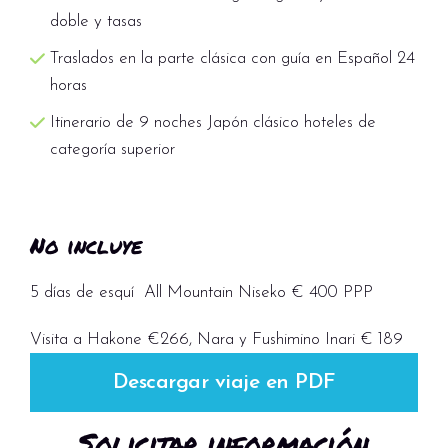
--- Servicio Opcional de estancia en
doble y tasas
RYOKAN ---
Traslados en la parte clásica con guía en Español 24
Cena y alojamiento de estilo tradicional
horas
japonés (estancia en habitación de tatami). Se
Itinerario de 9 noches Japón clásico hoteles de
disfrutará de las aguas termales.
categoría superior
No incluye
5 días de esquí All Mountain Niseko € 400 PPP
Visita a Hakone €266, Nara y Fushimino Inari € 189
Descargar viaje en PDF
Solicitar información