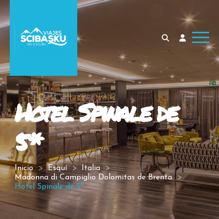
Hotel Spinale de
5*
Inicio
Esquí
Italia
Madonna di Campiglio Dolomitas de Brenta
Hotel Spinale de 5*