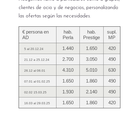
clientes de ocio y de negocios, personalizando
las ofertas según las necesidades.
€ persona en
hab.
hab.
supl.
AD
Perla
Prestige
MP
1.440
1.650
420
5 al 20.12.24
2.700
3.050
490
21.12 a 25.12.24
4.310
5.010
630
26.12 al 06.01
1.650
1.860
490
07.01 al 01.02.25
1.930
2.140
490
02.02 15.03.25
1.650
1.860
420
16.03 al 29.03.25