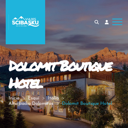
Dolomit Boutique
Hotel
Inicio
Esquí
Italia
Alta Badia Dolomitas
Dolomit Boutique Hotel