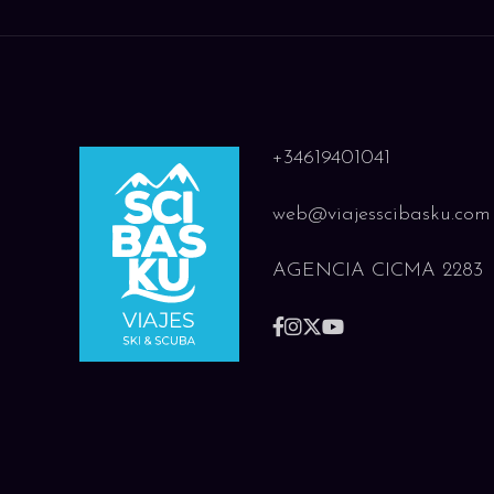
+34619401041
web@viajesscibasku.com
AGENCIA CICMA 2283