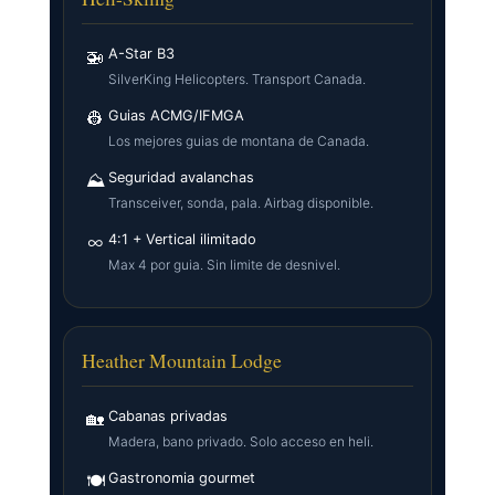
🚁
A-Star B3
SilverKing Helicopters. Transport Canada.
👷
Guias ACMG/IFMGA
Los mejores guias de montana de Canada.
⛰
Seguridad avalanchas
Transceiver, sonda, pala. Airbag disponible.
∞
4:1 + Vertical ilimitado
Max 4 por guia. Sin limite de desnivel.
Heather Mountain Lodge
🏡
Cabanas privadas
Madera, bano privado. Solo acceso en heli.
🍽
Gastronomia gourmet