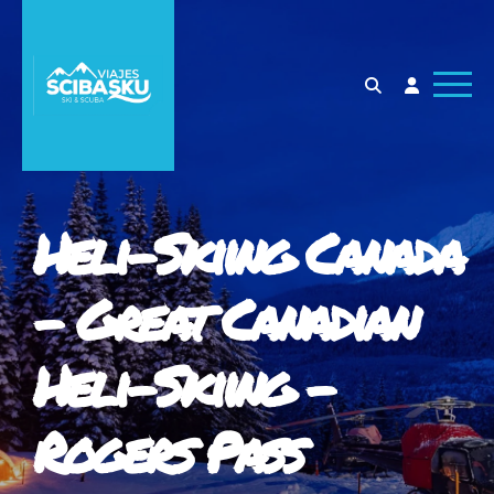
Heli-Skiing Canada
- Great Canadian
Heli-Skiing -
Rogers Pass