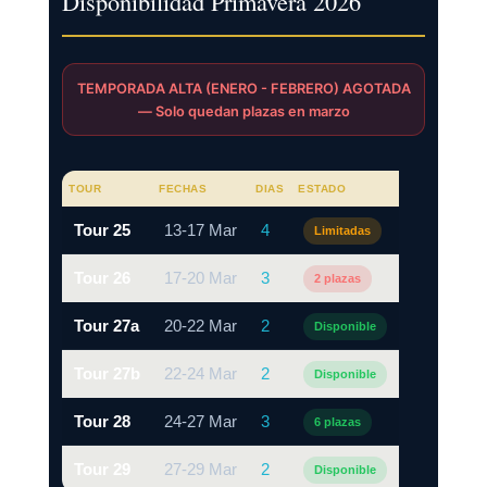
Disponibilidad Primavera 2026
TEMPORADA ALTA (ENERO - FEBRERO) AGOTADA
— Solo quedan plazas en marzo
TOUR
FECHAS
DIAS
ESTADO
Tour 25
13-17 Mar
4
Limitadas
Tour 26
17-20 Mar
3
2 plazas
Tour 27a
20-22 Mar
2
Disponible
Tour 27b
22-24 Mar
2
Disponible
Tour 28
24-27 Mar
3
6 plazas
Tour 29
27-29 Mar
2
Disponible