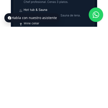
Chef profesional. Cenas 3 platos.
♨
Hot tub & Sauna
Jacuzzi exterior con vistas. Sauna de lena.
Habla con nuestro asistente
🍷
Wine cellar
Vinos, cervezas artesanales. Lounge chimenea.