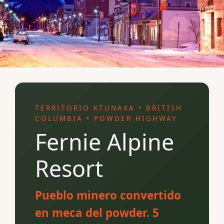
TERRITORIO KTUNAXA • BRITISH
COLUMBIA • POWDER HIGHWAY
Fernie Alpine
Resort
Pueblo minero convertido
en meca del powder. 5