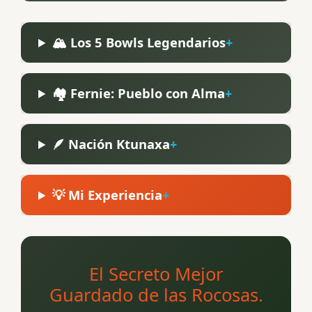
🏔️ Los 5 Bowls Legendarios
🏘️ Fernie: Pueblo con Alma
🪶 Nación Ktunaxa
💡 Mi Experiencia
El Secreto Mejor
Guardado de las Rocosas.