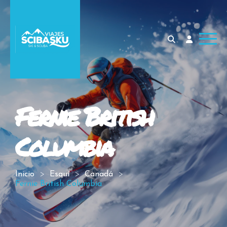
Fernie British
Columbia
Inicio
Esquí
Canadá
Fernie British Columbia