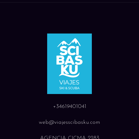
+34619401041
web@viajesscibasku.com
AGENCIA CICMA 2283