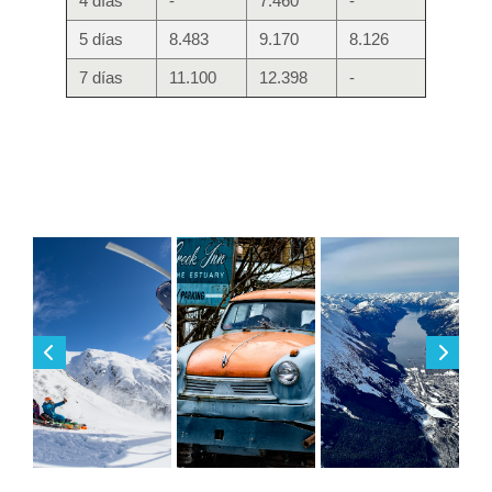
4 días
-
7.460
-
5 días
8.483
9.170
8.126
7 días
11.100
12.398
-