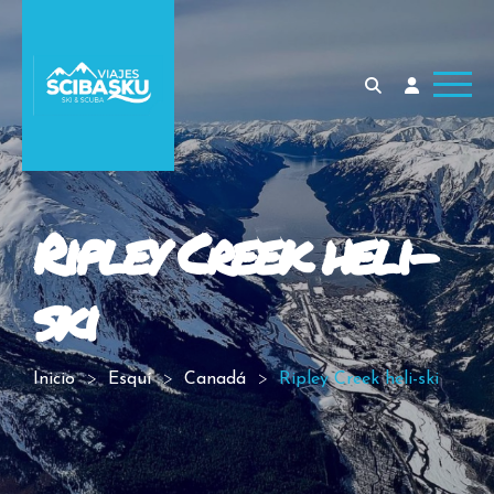
Ripley Creek heli-
ski
Inicio
Esquí
Canadá
Ripley Creek heli-ski