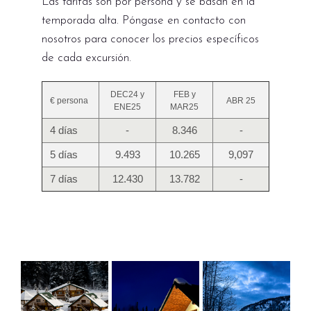
Las tarifas son por persona y se basan en la
temporada alta. Póngase en contacto con
nosotros para conocer los precios específicos
de cada excursión.
DEC24 y
FEB y
€ persona
ABR 25
ENE25
MAR25
4 días
-
8.346
-
5 días
9.493
10.265
9,097
7 días
12.430
13.782
-