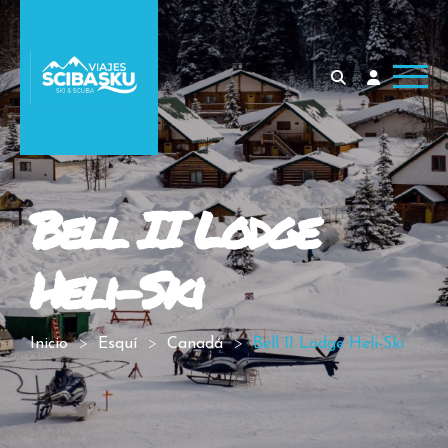
Bell II Lodge
Heli-Ski
Inicio
Esquí
Canadá
Bell II Lodge Heli-Ski