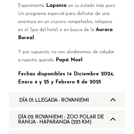
Experimenta
Laponia
en su estado más puro.
Un programa especial para disfrutar de una
aventura en un crucero rompehielos, relajarse
en el Spa del hotel, ir en busca de la
Aurora
Boreal
…
Y por supuesto, no nos olvidaremos de saludar
a nuestro querido
Papá Noel
.
Fechas disponibles 14 Diciembre 2024,
Enero 4 y 25 y Febrero 8 de 2025
DÍA 01: LLEGADA - ROVANIEMI
Bienvenidos a Finlandia, la tierra de los mil
DÍA 02: ROVANIEMI - ZOO POLAR DE
lagos. Llegada a
Rovaniemi
, la capital de la
RANUA - HAPARANDA (225 KM)
Laponia finlandesa
. Laponia es lo más
Desayuno en el hotel. Comenzaremos nuestra