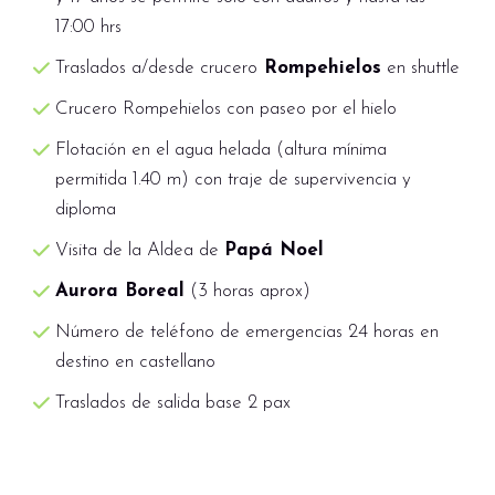
en vehículo, con suerte con la mente
Cape East o similar. Por la noche, podrás
17:00 hrs
descansada y relajada. Aunque no podemos
disfrutar opcionalmente de una experiencia de
Traslados a/desde crucero
garantizar la aurora boreal, este programa es
Rompehielos
en shuttle
conducción en moto de nieve por el ártico en
excelente para quienes desean disfrutar de la
Crucero Rompehielos con paseo por el hielo
plena noche, donde con suerte y si se dan las
gran noche polar al aire libre. Alojamiento en
condiciones idóneas podremos avistar la
Flotación en el agua helada (altura mínima
el hotel Scandic Pohjanhovi, Grand Post o
Aurora Boreal, consulta extras y opcionales.
permitida 1.40 m) con traje de supervivencia y
similar.
diploma
Visita de la Aldea de
Papá Noel
Aurora Boreal
(3 horas aprox)
Número de teléfono de emergencias 24 horas en
destino en castellano
Traslados de salida base 2 pax