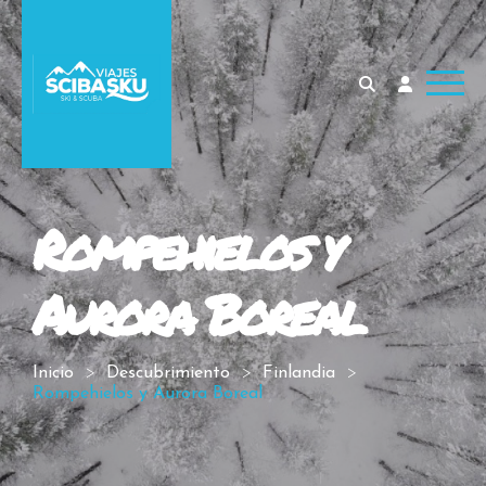
Rompehielos y
Aurora Boreal
Inicio
Descubrimiento
Finlandia
Rompehielos y Aurora Boreal