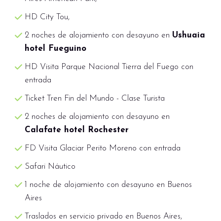
diferente las impresionantes paredes del
HD City Tou,
Glaciar Perito Moreno y sus derrumbes sobre
las aguas del lago.
2 noches de alojamiento con desayuno en
Ushuaia
hotel Fueguino
HD Visita Parque Nacional Tierra del Fuego con
entrada
Ticket Tren Fin del Mundo - Clase Turista
2 noches de alojamiento con desayuno en
Calafate hotel Rochester
FD Visita Glaciar Perito Moreno con entrada
Safari Náutico
1 noche de alojamiento con desayuno en Buenos
Aires
Traslados en servicio privado en Buenos Aires,