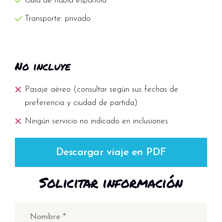
Guía de habla española
de los edificios y la ciudad antigua de Phuket
Transporte: privado
donde viven los lugareños
Al finalizar el tour de día completo, traslado de
regreso a su hotel
No incluye
Comidas Incluidas: Desayuno y Almuerzo
Pasaje aéreo (consultar según sus fechas de
preferencia y ciudad de partida)
Ningún servicio no indicado en inclusiones
Descargar viaje en PDF
Solicitar información