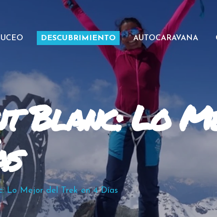
BUCEO
DESCUBRIMIENTO
AUTOCARAVANA
t Blanc: Lo M
as
: Lo Mejor del Trek en 4 Días