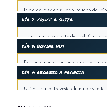
Inicio del trek en el lado italiano del 
desnivel positivo por el espectacular Val 
DÍA 2: CRUCE A SUIZA
lado sur del macizo del Mont Blanc y a 
Jornada más exigente del trek. Cruce de 
2.536 metros. Panorámicas de 360° sobr
DÍA 3: BOVINE HUT
de desnivel acumulado por senderos alpi
Descenso por la vertiente suiza pasando
discurre una etapa del Tour de Francia c
DÍA 4: REGRESO A FRANCIA
alerces y arroyos de montaña.
Última etapa: travesía alpina de vuelta 
desnivel por senderos panorámicos con v
Llegada triunfal al punto final del trek.