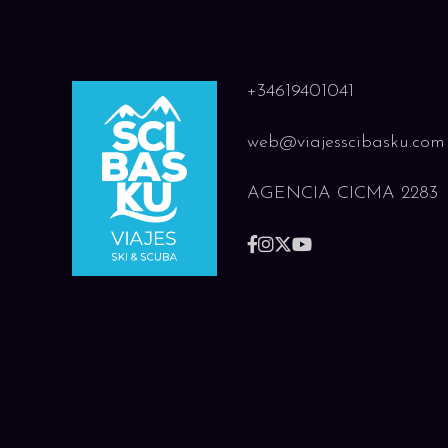
+34619401041
Distancia:
5,8 km |
Desnivel:
+550m |
Duración:
4-5 h
web@viajesscibasku.com
AGENCIA CICMA 2283
Distancia:
11,1 km |
Desnivel:
+975m |
Duración:
5-6 h