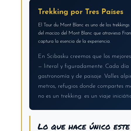
Trekking por Tres Países
El Tour du Mont Blanc es uno de los trekking
del macizo del Mont Blanc que atraviesa Franc
captura la esencia de la experiencia.
En Scibasku creemos que los mejores 
— literal y figuradamente. Cada día
gastronomía y de paisaje. Valles al
metros, refugios donde compartes m
no es un trekking: es un viaje iniciát
Lo que hace único est