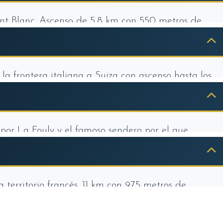
Mont Blanc. Ascenso de 5,8 km con 550 metros de
Ferret. El sendero ofrece vistas privilegiadas al
los glaciares que descienden de sus paredes.
la frontera italiana a Suiza con ascenso hasta los
e los Alpes. Recorrido de 20 km con 1.000 metros
nos bien señalizados.
 por La Fouly y el famoso sendero por el que
iclista. Paisajes de praderas alpinas, bosques de
a territorio francés. 11 km con 975 metros de
istas al Mont Blanc y el Valle de Chamonix.