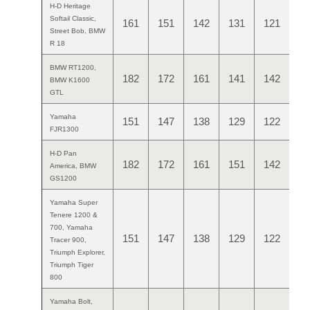
H-D Heritage
Softail Classic,
161
151
142
131
121
Street Bob, BMW
R 18
BMW RT1200,
182
172
161
141
142
BMW K1600
GTL
Yamaha
151
147
138
129
122
FJR1300
H-D Pan
182
172
161
151
142
America, BMW
GS1200
Yamaha Super
Tenere 1200 &
700, Yamaha
151
147
138
129
122
Tracer 900,
Triumph Explorer,
Triumph Tiger
800
Yamaha Bolt,