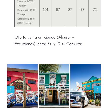
Yamaha MT07,
Triumph
101
97
87
79
72
Bonneville T100,
Triumph
Scrambler, Zero
SR/S Electric
Oferta venta anticipada (Alquiler y
Excursiones): entre 5% y 10 %. Consultar