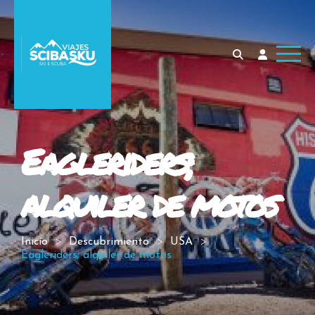
Eagleriders;
alquiler de motos
Inicio
Descubrimiento
USA
Eagleriders; alquiler de motos