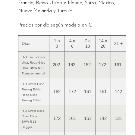
Francia, Reino Unido e Irlanda, Suiza, Mexico,
Nueva Zelanda y Turquia.
Precios por día según modelo en €
1 a
4 a
7 a
14 a
Días
21 +
3
6
13
20
H-D Electra Glide
Ultra, Road Glide
202
192
182
172
161
Ultra, BMW R 18
Transcontinental
H-D Street Glide
Touring Edition,
182
172
161
151
142
Road Glide
Touring Edition
H-D Street Glide,
Road Glide,
172
161
151
142
131
BMW R 18
Bagger