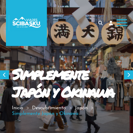
Simplemente
Japón y Okinawa
Inicio
Descubrimiento
Japón
Simplemente Japón y Okinawa