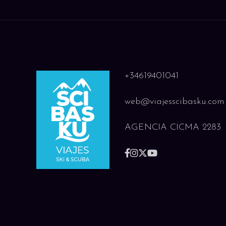
y alrededores Opcional: excursión medio día a Ar
DÍA 8
OSAKA â TOKIO
Viaje en Shinkansen de Osaka a Tokyo (~2h30). Tarde
+34619401041
Tokyo (~2h30) Tarde libre: Shibuya, Shinjuku, Aki
Yokocho o Roppongi Transporte: Shinkansen incluido
web@viajesscibasku.com
AGENCIA CICMA 2283
DÍA 9
TOKIO (CON GUÍA)
Día completo con guía hispanohablante descubriendo 
megalopolis futurista. Meiji Jingu: el gran santuario 
Kaminarimon, Nakamise-dori Harajuku: la calle Takes
Government Building (vistas panorámicas) Con guía: 