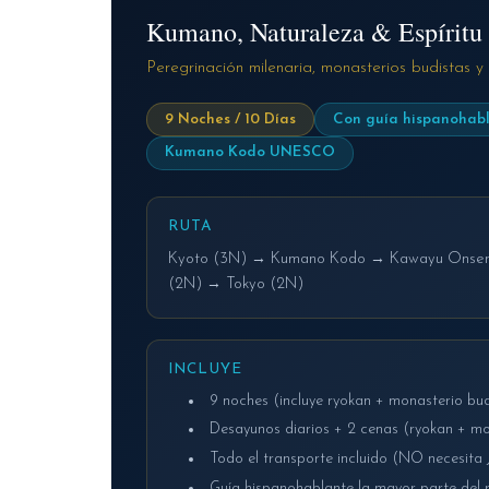
Kumano, Naturaleza & Espíritu
Peregrinación milenaria, monasterios budistas y
9 Noches / 10 Días
Con guía hispanohab
Kumano Kodo UNESCO
RUTA
Kyoto (3N) → Kumano Kodo → Kawayu Onsen 
(2N) → Tokyo (2N)
INCLUYE
9 noches (incluye ryokan + monasterio bud
Desayunos diarios + 2 cenas (ryokan + mo
Todo el transporte incluido (NO necesita 
Guía hispanohablante la mayor parte del 