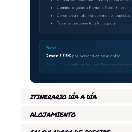
Caminata guiada Kumano Kodo (Hosshin
Ceremonia matutina con monjes budistas
Transfer aeropuerto a la llegada
Precio
Desde 3.513€
por persona en base doble
Vuelos internacionales no incluidos. Reserva mínimo 61 d
ITINERARIO DÍA A DÍA
EL VIAJE, DÍA A DÍA
ALOJAMIENTO
DÍA 1