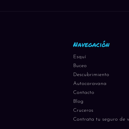
ashiyama (bambú, monos)
 libre para disfrutar de la capital. Shinkansen Nozomi Osaka â
Navegación
habara o Odaiba Noche en Tokyo: explora Golden Gai, Omoide
 en el programa (no necesitas JR Pass en este programa).
Esquí
Buceo
Descubrimiento
Autocaravana
los contrastes de Tokyo: tradición shintoísta, cultura pop y
Contacto
shintoísta en pleno centro de Tokyo Asakusa: Senso-ji,
Blog
hita y la cultura kawaii Mirador gratuito: Tokyo Metropolitan
Cruceros
Día completo con guía hispanohablante. Transporte...
Contrata tu seguro de v