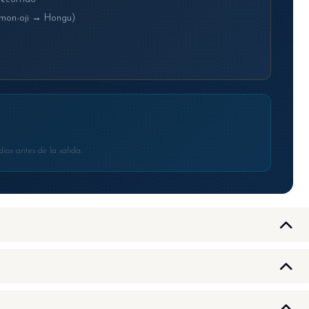
mon-oji → Hongu)
ías antes de la salida.