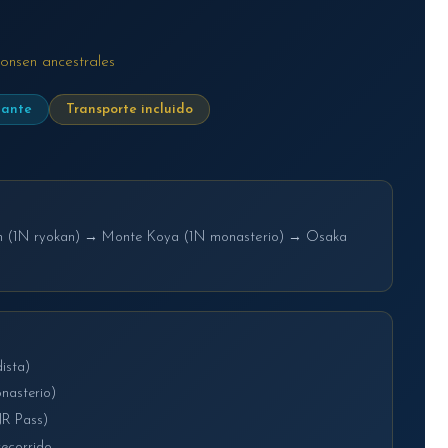
 onsen ancestrales
lante
Transporte incluido
(1N ryokan) → Monte Koya (1N monasterio) → Osaka
ista)
nasterio)
JR Pass)
recorrido