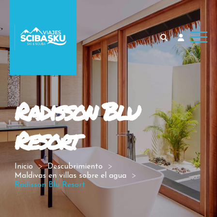
Radisson Blu
Resort
Inicio
Descubrimiento
Maldivas en villas sobre el agua
Radisson Blu Resort