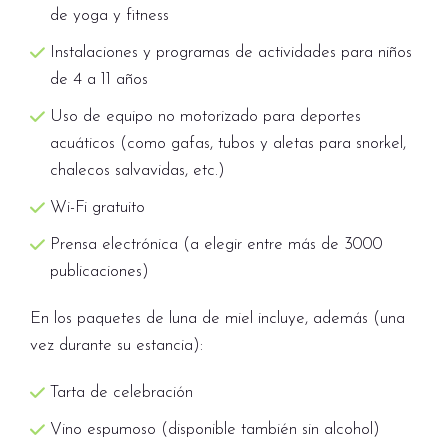
estos restaurantes.
de yoga y fitness
Días libres a disponibilidad del cliente para
Instalaciones y programas de actividades para niños
conocer la isla y realizar algunas de las
de 4 a 11 años
actividades opcionales que organizamos en
Uso de equipo no motorizado para deportes
destino.
acuáticos (como gafas, tubos y aletas para snorkel,
Disfrute de todo lo que Maldivas puede
chalecos salvavidas, etc.)
ofrecerle: actividades y deportes acuáticos,
Wi-Fi gratuito
excursiones….
Prensa electrónica (a elegir entre más de 3000
Descubra y disfrute del entorno, ya sea con
publicaciones)
una de las muchas actividades opcionales que
En los paquetes de luna de miel incluye, además (una
le ofrecemos en destino, como una excursión
vez durante su estancia):
memorable a una isla vecina, un viaje privado
de snorkel y buceo para ver tiburones ballena,
Tarta de celebración
o un tour de avistamiento de delfines.
Vino espumoso (disponible también sin alcohol)