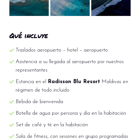
principal, Raha
– Cena a la carta (a elegir de un menú fijo)
en Eats & Beats
– Cena a la carta (a elegir de un menú fijo)
Qué incluye
en Crusoe’s, nuestro restaurante inspirado en
Robinson Crusoe, junto a la piscina en la isla
Traslados aeropuerto – hotel – aeropuerto
de los adultos
Asistencia a su llegada al aeropuerto por nuestros
O bien, crédito de 30 USD por adulto y día
representantes
para cenar en Kabubki, The Lab o Alifaan (no
Estancia en el
Radisson Blu Resort
Maldivas en
aplicable para niños | no válido para bebidas)
régimen de todo incluido
Durante las comidas en los tres restaurantes,
Raha, Eats & Beats y Crusoe’s, solo se incluyen
Bebida de bienvenida
bebidas sin alcohol y agua. Existe una opción
Botella de agua por persona y día en la habitación
de barra libre (con coste adicional) que
Set de café y té en la habitación
incluye bebidas alcohólicas, zumos, cafés e
infusiones ilimitadas durante las comidas en
Sala de fitness, con sesiones en grupo programadas