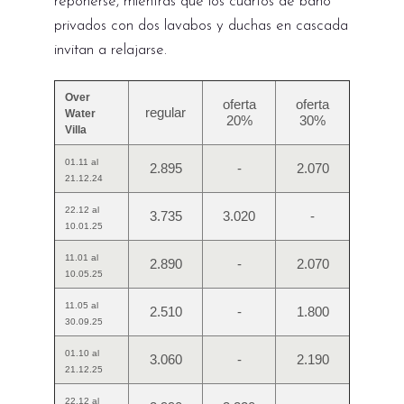
reponerse, mientras que los cuartos de baño
privados con dos lavabos y duchas en cascada
invitan a relajarse.
Over
oferta
oferta
regular
Water
20%
30%
Villa
01.11 al
2.895
-
2.070
21.12.24
22.12 al
3.735
3.020
-
10.01.25
11.01 al
2.890
-
2.070
10.05.25
11.05 al
2.510
-
1.800
30.09.25
01.10 al
3.060
-
2.190
21.12.25
22.12 al