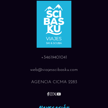
+34619401041
web@viajesscibasku.com
AGENCIA CICMA 2283
Navegación